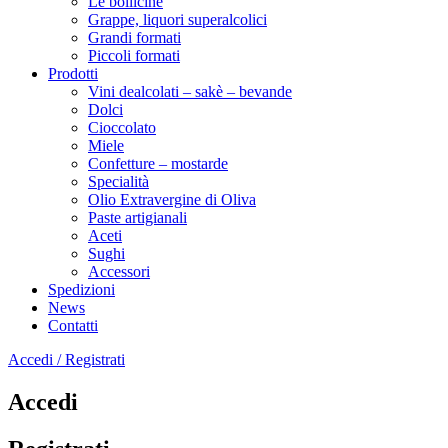
Le bollicine
Grappe, liquori superalcolici
Grandi formati
Piccoli formati
Prodotti
Vini dealcolati – sakè – bevande
Dolci
Cioccolato
Miele
Confetture – mostarde
Specialità
Olio Extravergine di Oliva
Paste artigianali
Aceti
Sughi
Accessori
Spedizioni
News
Contatti
Accedi / Registrati
Accedi