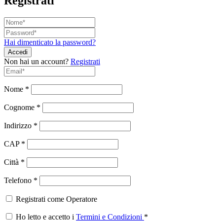
Registrati
Hai dimenticato la password?
Non hai un account?
Registrati
Nome
*
Cognome
*
Indirizzo
*
CAP
*
Città
*
Telefono
*
Registrati come Operatore
Ho letto e accetto i
Termini e Condizioni
*