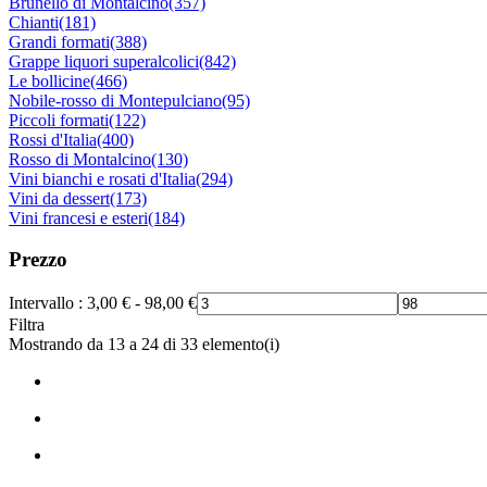
Brunello di Montalcino
(357)
Chianti
(181)
Grandi formati
(388)
Grappe liquori superalcolici
(842)
Le bollicine
(466)
Nobile-rosso di Montepulciano
(95)
Piccoli formati
(122)
Rossi d'Italia
(400)
Rosso di Montalcino
(130)
Vini bianchi e rosati d'Italia
(294)
Vini da dessert
(173)
Vini francesi e esteri
(184)
Prezzo
Intervallo :
3,00
€
-
98,00
€
Filtra
Mostrando da 13 a 24 di 33 elemento(i)