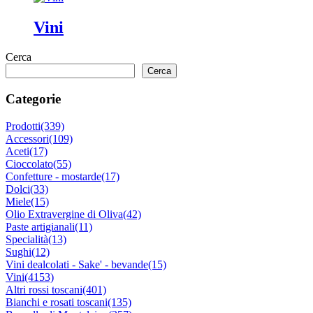
Vini
Cerca
Cerca
Categorie
Prodotti
(339)
Accessori
(109)
Aceti
(17)
Cioccolato
(55)
Confetture - mostarde
(17)
Dolci
(33)
Miele
(15)
Olio Extravergine di Oliva
(42)
Paste artigianali
(11)
Specialità
(13)
Sughi
(12)
Vini dealcolati - Sake' - bevande
(15)
Vini
(4153)
Altri rossi toscani
(401)
Bianchi e rosati toscani
(135)