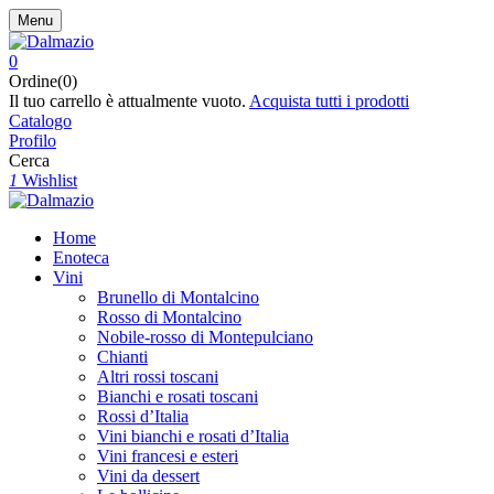
Menu
0
Ordine(0)
Il tuo carrello è attualmente vuoto.
Acquista tutti i prodotti
Catalogo
Profilo
Cerca
1
Wishlist
Home
Enoteca
Vini
Brunello di Montalcino
Rosso di Montalcino
Nobile-rosso di Montepulciano
Chianti
Altri rossi toscani
Bianchi e rosati toscani
Rossi d’Italia
Vini bianchi e rosati d’Italia
Vini francesi e esteri
Vini da dessert