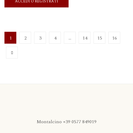
ACCEDI O REGISTRATI
1
2
3
4
…
14
15
16
Montalcino +39 0577 849019