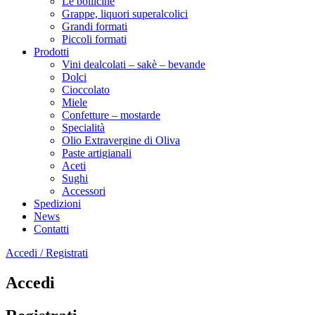
Le bollicine
Grappe, liquori superalcolici
Grandi formati
Piccoli formati
Prodotti
Vini dealcolati – sakè – bevande
Dolci
Cioccolato
Miele
Confetture – mostarde
Specialità
Olio Extravergine di Oliva
Paste artigianali
Aceti
Sughi
Accessori
Spedizioni
News
Contatti
Accedi / Registrati
Accedi