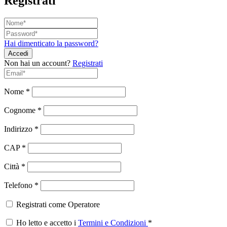
Registrati
Hai dimenticato la password?
Non hai un account?
Registrati
Nome
*
Cognome
*
Indirizzo
*
CAP
*
Città
*
Telefono
*
Registrati come Operatore
Ho letto e accetto i
Termini e Condizioni
*