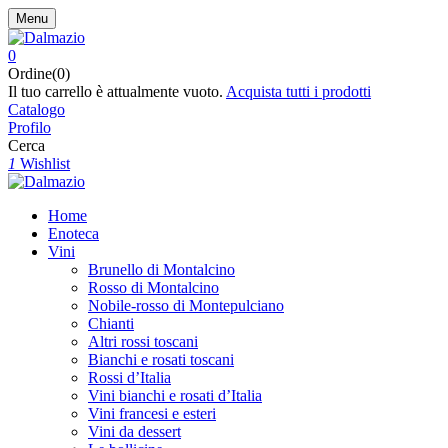
Menu
0
Ordine(0)
Il tuo carrello è attualmente vuoto.
Acquista tutti i prodotti
Catalogo
Profilo
Cerca
1
Wishlist
Home
Enoteca
Vini
Brunello di Montalcino
Rosso di Montalcino
Nobile-rosso di Montepulciano
Chianti
Altri rossi toscani
Bianchi e rosati toscani
Rossi d’Italia
Vini bianchi e rosati d’Italia
Vini francesi e esteri
Vini da dessert